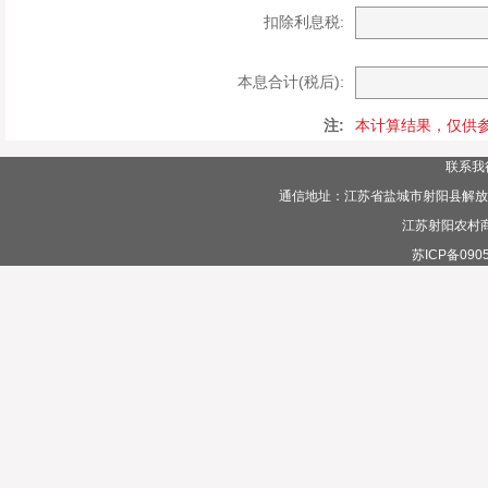
扣除利息税:
本息合计(税后):
注:
本计算结果，仅供
联系我
通信地址：江苏省盐城市射阳县解放路385
江苏射阳农村
苏ICP备0905